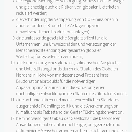
die Regionalisierung der Versorgung, sodass Transportwege
und gleichzeitig auch die Risiken von globalen Lieferketen
reduziert werden;
die Verhinderung der Verlagerung von CO2-Emissionen in
andere Länder (z.B. durch die Verlagerung von
umweltschädlichen Produktionsanlagen);
eine umfassende gesetzliche Sorgfaltspflicht für alle
Unternehmen, um Umweltschäden und Verletzungen der
Menschenrechte entlang der gesamten globalen
Wertschöpfungsketten zu verhindern;
die Finanzierung eines globalen, solidarischen Ausgleichs-
und Unterstützungsfonds durch die Staaten des Globalen
Nordens in Höhe von mindestens zwei Prozent ihres
Bruttonationalprodukts für die notwendigen
Anpassungsmaßnahmen und die Förderung einer
nachhaltigen Entwicklung in den Staaten des Globalen Südens;
eine an humanitären und menschenrechtlichen Standards
ausgerichtete Flüchtlingspolitik und die Anerkennung von
Klimaflucht als Tatbestand der Genfer Flüchtlingskonvention;
beim notwendigen Umbau der Gesellschaft die besonderen
Auswirkungen auf sozial benachteiligte, ausgegrenzte und
diskriminierte Menschengruppen zu berücksichtigen und diese