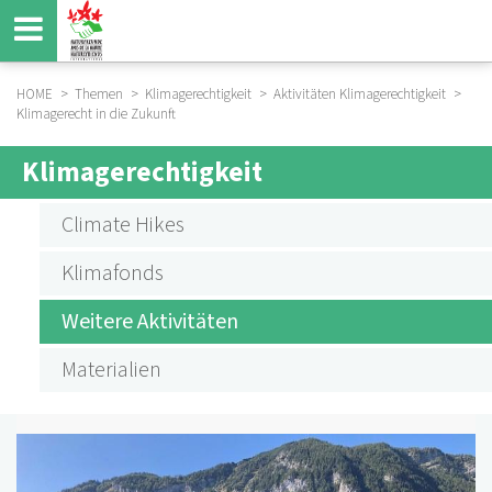
Direkt
zum
Inhalt
HOME
Themen
Klimagerechtigkeit
Aktivitäten Klimagerechtigkeit
Klimagerecht in die Zukunft
BREADCRUMB
Klimagerechtigkeit
SUBMENU
AKTIVITÄTEN
Climate Hikes
KLIMAGERECHTIGKEIT
Klimafonds
Weitere Aktivitäten
Materialien