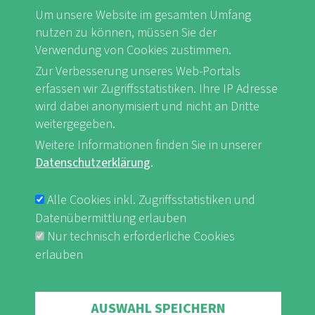
Um unsere Website im gesamten Umfang
nutzen zu können, müssen Sie der
Verwendung von Cookies zustimmen.
FB
Youtube
Instagram
Zur Verbesserung unseres Web-Portals
erfassen wir Zugriffsstatistiken. Ihre IP Adresse
wird dabei anonymisiert und nicht an Dritte
weitergegeben.
Impressum & Datenschutz
nf-int.org
Weitere Informationen finden Sie in unserer
FUSSBEREICHSMENÜ
Datenschutzerklärung
.
Alle Cookies inkl. Zugriffsstatistiken und
Datenübermittlung erlauben
Nur technisch erforderliche Cookies
erlauben
Withdraw consent
AUSWAHL SPEICHERN