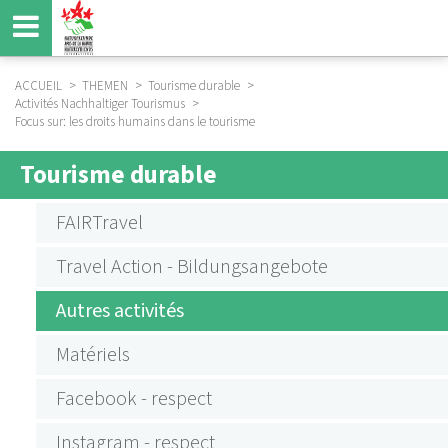
Aller
au
contenu
principal
ACCUEIL
THEMEN
Tourisme durable
Activités Nachhaltiger Tourismus
FIL
Focus sur: les droits humains dans le tourisme
D'ARIANE
Tourisme durable
SUBMENU
AKTIVITÄTEN
FAIRTravel
NACHHALTIGER
Travel Action - Bildungsangebote
TOURISMUS
Autres activités
Matériels
Facebook - respect
Instagram - respect