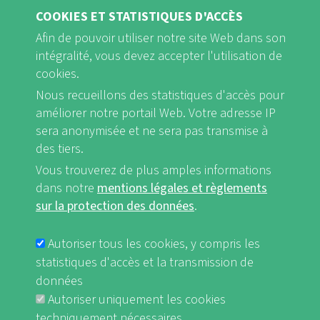
COOKIES ET STATISTIQUES D'ACCÈS
Afin de pouvoir utiliser notre site Web dans son
intégralité, vous devez accepter l'utilisation de
cookies.
Nous recueillons des statistiques d'accès pour
FB
Youtube
Instagram
améliorer notre portail Web. Votre adresse IP
sera anonymisée et ne sera pas transmise à
des tiers.
Vous trouverez de plus amples informations
dans notre
mentions légales et règlements
Mentions légales et Règlements sur la protection des données
FUSSBEREICHSMENÜ
sur la protection des données
.
nf-int.org
Autoriser tous les cookies, y compris les
statistiques d'accès et la transmission de
données
Autoriser uniquement les cookies
techniquement nécessaires