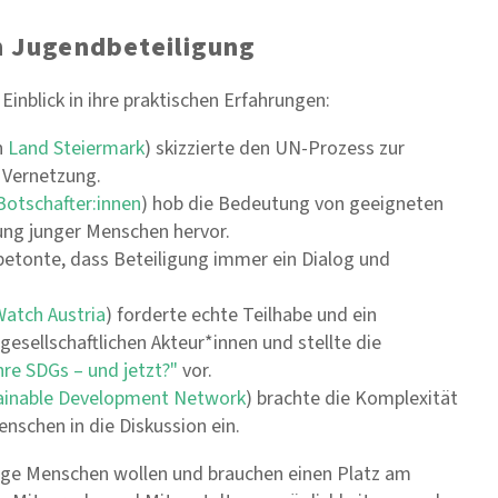
n Jugendbeteiligung
inblick in ihre praktischen Erfahrungen:
n
Land Steiermark
) skizzierte den UN-Prozess zur
 Vernetzung.
otschafter:innen
) hob die Bedeutung von geeigneten
ung junger Menschen hervor.
betonte, dass Beteiligung immer ein Dialog und
atch Austria
) forderte echte Teilhabe und ein
gesellschaftlichen Akteur*innen und stellte die
hre SDGs – und jetzt?"
vor.
ainable Development Network
) brachte die Komplexität
nschen in die Diskussion ein.
unge Menschen wollen und brauchen einen Platz am