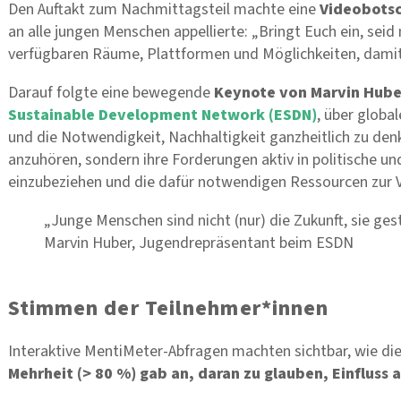
Den Auftakt zum Nachmittagsteil machte eine
Videobotsc
an alle jungen Menschen appellierte: „Bringt Euch ein, seid n
verfügbaren Räume, Plattformen und Möglichkeiten, dami
Darauf folgte eine bewegende
Keynote von Marvin Hub
Sustainable Development Network (ESDN)
, über globa
und die Notwendigkeit, Nachhaltigkeit ganzheitlich zu denk
anzuhören, sondern ihre Forderungen aktiv in politische u
einzubeziehen und die dafür notwendigen Ressourcen zur V
„Junge Menschen sind nicht (nur) die Zukunft, sie ges
Marvin Huber, Jugendrepräsentant beim ESDN
Stimmen der Teilnehmer*innen
Interaktive MentiMeter-Abfragen machten sichtbar, wie die
Mehrheit (> 80 %) gab an, daran zu glauben, Einfluss