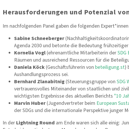
Herausforderungen und Potenzial vo
Im nachfolgenden Panel gaben die folgenden Expert*innen E
Sabine Schneeberger
(Nachhaltigkeitskoordinatori
Agenda 2030 und betonte die Bedeutung frühzeitiger
Kornelia Vogl
(ehrenamtliche Mitarbeiterin der
SDG B
Räumen und ausreichend Ressourcen für die Beteilig
Daniela Köck
(Geschäftsführerin von
beteiligung.st
) 
Aushandlungsprozess sei.
Bernhard Zlanabitnig
(Steuerungsgruppe von
SDG W
vertrauensvolles Miteinander von staatlichen und zivil
wichtigsten Ergebnisse des aktuellen Berichts
"10 Ja
Marvin Huber
(Jugendvertreter beim
European Sust
der SDGs und die internationale Perspektive junger Me
In der
Lightning Round
am Ende waren sich alle einig: J