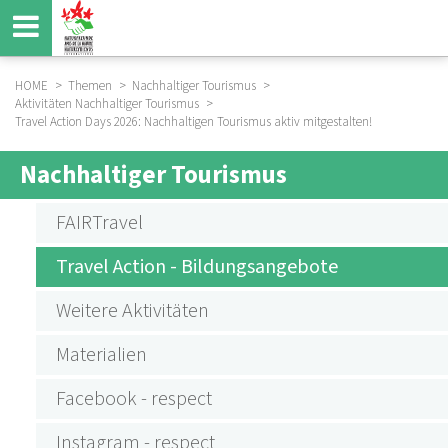
Direkt
zum
Inhalt
HOME
Themen
Nachhaltiger Tourismus
Aktivitäten Nachhaltiger Tourismus
BREADCRUMB
Travel Action Days 2026: Nachhaltigen Tourismus aktiv mitgestalten!
Nachhaltiger Tourismus
SUBMENU
AKTIVITÄTEN
FAIRTravel
NACHHALTIGER
Travel Action - Bildungsangebote
TOURISMUS
Weitere Aktivitäten
Materialien
Facebook - respect
Instagram - respect