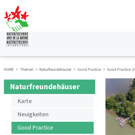
Direkt
zum
Inhalt
HAUPTNAVIGATION
HOME
Themen
Naturfreundehäuser
Good Practice
Good Practice: D
BREADCRUMB
Naturfreundehäuser
NF
Karte
HOUSES
Neuigkeiten
Good Practice