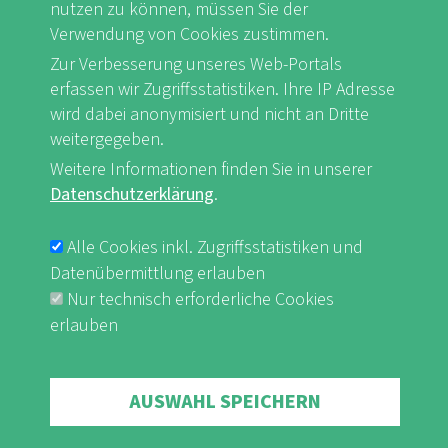
ganzjährig bewirtschafteten Häusern, von
nutzen zu können, müssen Sie der
Verwendung von Cookies zustimmen.
Häusern am Meeresstrand bis zu Hütten im
Zur Verbesserung unseres Web-Portals
Hochgebirge. Sie sind lebendige Orte der
erfassen wir Zugriffsstatistiken. Ihre IP Adresse
Begegnung, wo alle willkommen sind, die
wird dabei anonymisiert und nicht an Dritte
Natur und Kultur erleben oder einfach nur
weitergegeben.
entspannen wollen.
Weitere Informationen finden Sie in unserer
Datenschutzerklärung
.
Naturfreundehäuser sind ...
Alle Cookies inkl. Zugriffsstatistiken und
Datenübermittlung erlauben
... offen für alle
Nur technisch erforderliche Cookies
... familienfreundlich
erlauben
... um Nachhaltigkeit bemüht
Die Naturfreundehäuser bieten ...
Withdraw consent
AUSWAHL SPEICHERN