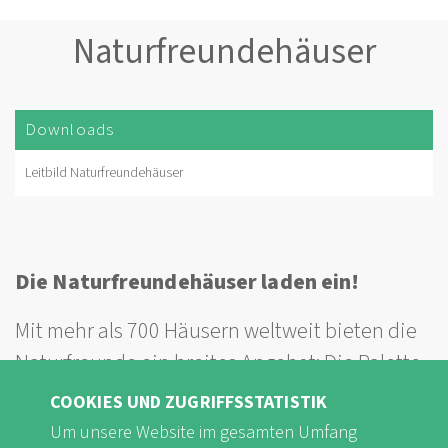
Naturfreundehäuser
Downloads
Leitbild Naturfreundehäuser
Die Naturfreundehäuser laden ein!
Mit mehr als 700 Häusern weltweit bieten die
Naturfreunde ein breites Angebot: Die Palette
reicht von Selbstversorgerhütten bis zu
COOKIES UND ZUGRIFFSSTATISTIK
Naturfreundehotels, von saisonal bis zu
Um unsere Website im gesamten Umfang