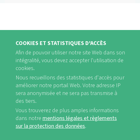
COOKIES ET STATISTIQUES D'ACCÈS
Afin de pouvoir utiliser notre site Web dans son
intégralité, vous devez accepter l'utilisation de
cookies.
Nous recueillons des statistiques d'accès pour
FB
Youtube
Instagram
améliorer notre portail Web. Votre adresse IP
sera anonymisée et ne sera pas transmise à
des tiers.
Vous trouverez de plus amples informations
dans notre
mentions légales et règlements
Mentions légales et Règlements sur la protection des données
FUSSBEREICHSMENÜ
sur la protection des données
.
nf-int.org