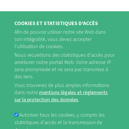
COOKIES ET STATISTIQUES D'ACCÈS
Afin de pouvoir utiliser notre site Web dans
son intégralité, vous devez accepter
l'utilisation de cookies.
Nous recueillons des statistiques d'accès pour
FB
Youtube
Instagram
améliorer notre portail Web. Votre adresse IP
sera anonymisée et ne sera pas transmise à
des tiers.
Vous trouverez de plus amples informations
dans notre
mentions légales et règlements
Mentions légales et Règlements sur la protection des données
sur la protection des données
.
FUSSBEREICHSMENÜ
nf-int.org
Autoriser tous les cookies, y compris les
statistiques d'accès et la transmission de