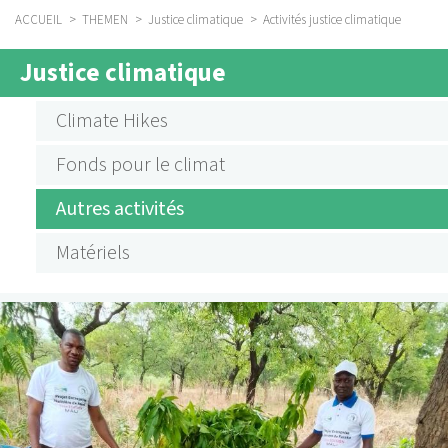
ACCUEIL
THEMEN
Justice climatique
Activités justice climatique
FIL
Justice climatique
D'ARIANE
SUBMENU
AKTIVITÄTEN
Climate Hikes
KLIMAGERECHTIGKEIT
Fonds pour le climat
FRANZÖSISCH
Autres activités
Matériels