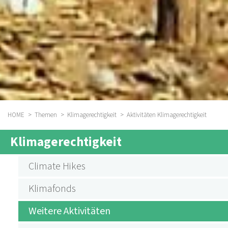
HOME
Themen
Klimagerechtigkeit
Aktivitäten Klimagerechtigkeit
BREADCRUMB
Klimagerechtigkeit
SUBMENU
AKTIVITÄTEN
Climate Hikes
KLIMAGERECHTIGKEIT
Klimafonds
Weitere Aktivitäten