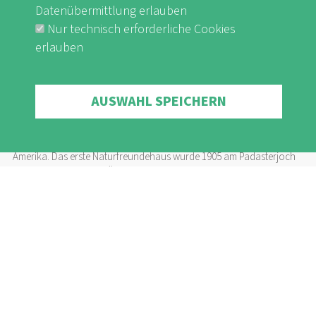
Datenübermittlung erlauben
Nur technisch erforderliche Cookies
erlauben
Withdraw consent
AUSWAHL SPEICHERN
Klimakrise und Naturfreundehäuser
Weltweit gibt es über 700 Naturfreundehäuser in Europa, Afrika und
Amerika. Das erste Naturfreundehaus wurde 1905 am Padasterjoch
in den Stubaier Alpen, Österreich, eröffnet und markierte den Beginn
einer Bewegung, die der Arbeiterklasse Zugang zu erschwinglicher
Erholung in der Natur verschaffen sollte. Im Laufe der Zeit wurden
diese Häuser zu Symbolen für Solidarität, einen respektvollen
Umgang mit der Natur und sozial verträglichen Tourismus.
Weiterlesen