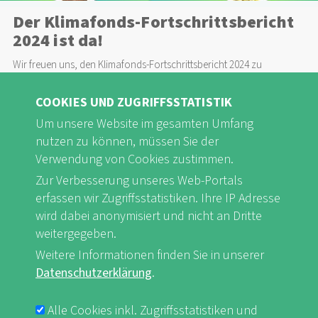
Der Klimafonds-Fortschrittsbericht
2024 ist da!
Wir freuen uns, den Klimafonds-Fortschrittsbericht 2024 zu
präsentieren, der die bemerkenswerten Bemühungen unserer
Naturfreunde-Organisationen im Senegal und in Mali vorstellt. Ihre
COOKIES UND ZUGRIFFSSTATISTIK
wirkungsvolle Arbeit wird nicht nur in Worten beschrieben, sondern
Um unsere Website im gesamten Umfang
auch in ansprechenden Videos zum Leben erweckt. Im Jahr 2024 lag
der Schwerpunkt der Aktivitäten des Klimafonds auf der Pflanzung
nutzen zu können, müssen Sie der
von Obstbäumen – ein Vorhaben, das in beiden Ländern Wurzeln
Verwendung von Cookies zustimmen.
geschlagen hat.
Zur Verbesserung unseres Web-Portals
erfassen wir Zugriffsstatistiken. Ihre IP Adresse
Weiterlesen
wird dabei anonymisiert und nicht an Dritte
weitergegeben.
Weitere Informationen finden Sie in unserer
Datenschutzerklärung
.
Alle Cookies inkl. Zugriffsstatistiken und