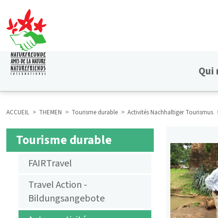
Aller
au
contenu
principal
Qui
HAUPTNAVIGATION
ACCUEIL
THEMEN
Tourisme durable
Activités Nachhaltiger Tourismus
FIL
Tourisme durable
SUBMENU
D'ARIANE
FAIRTravel
AKTIVITÄTEN
Travel Action -
NACHHALTIGER
Bildungsangebote