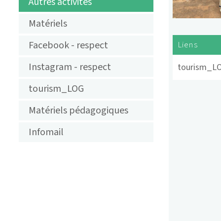
TOURISMUS
Autres activités
Matériels
Facebook - respect
Liens
Instagram - respect
tourism_L
tourism_LOG
Matériels pédagogiques
Infomail