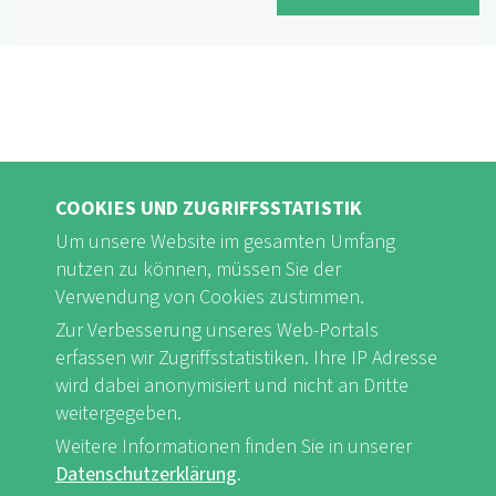
COOKIES UND ZUGRIFFSSTATISTIK
Um unsere Website im gesamten Umfang
nutzen zu können, müssen Sie der
Verwendung von Cookies zustimmen.
FB
Youtube
Instagram
Zur Verbesserung unseres Web-Portals
erfassen wir Zugriffsstatistiken. Ihre IP Adresse
wird dabei anonymisiert und nicht an Dritte
weitergegeben.
Weitere Informationen finden Sie in unserer
Impressum & Datenschutz
nf-int.org
Datenschutzerklärung
.
FUSSBEREICHSMENÜ