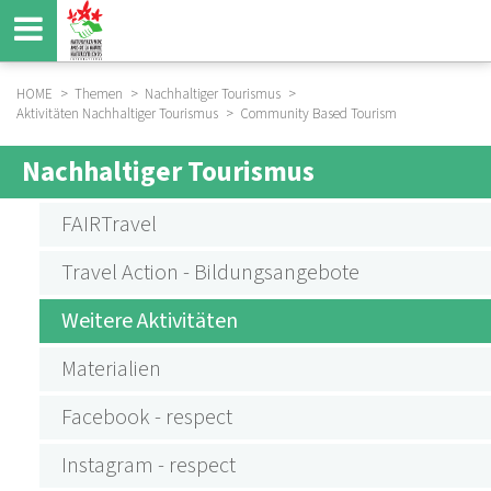
Direkt
zum
Inhalt
HOME
Themen
Nachhaltiger Tourismus
Aktivitäten Nachhaltiger Tourismus
Community Based Tourism
BREADCRUMB
Nachhaltiger Tourismus
SUBMENU
AKTIVITÄTEN
FAIRTravel
NACHHALTIGER
Travel Action - Bildungsangebote
TOURISMUS
Weitere Aktivitäten
Materialien
Facebook - respect
Instagram - respect