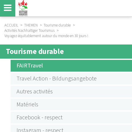
Aller
au
contenu
principal
ACCUEIL
THEMEN
Tourisme durable
Activités Nachhaltiger Tourismus
FIL
Voyagez équitablement autour du monde en 30 jours !
D'ARIANE
Tourisme durable
SUBMENU
AKTIVITÄTEN
FAIRTravel
NACHHALTIGER
Travel Action - Bildungsangebote
TOURISMUS
Autres activités
Matériels
Facebook - respect
Instagram - respect