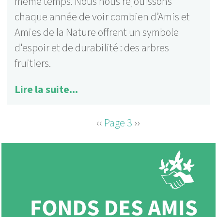
même temps. Nous nous réjouissons
chaque année de voir combien d’Amis et
Amies de la Nature offrent un symbole
d'espoir et de durabilité : des arbres
fruitiers.
Lire la suite...
Page
‹‹
Page 3
Page
››
PAGINATION
précédente
suivante