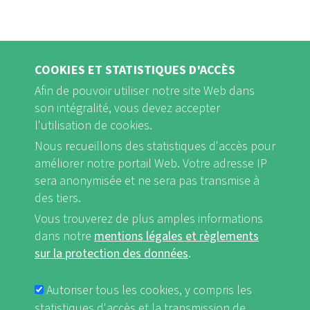
COOKIES ET STATISTIQUES D'ACCÈS
Afin de pouvoir utiliser notre site Web dans
son intégralité, vous devez accepter
l'utilisation de cookies.
Nous recueillons des statistiques d'accès pour
FB
Youtube
Instagram
améliorer notre portail Web. Votre adresse IP
sera anonymisée et ne sera pas transmise à
des tiers.
Vous trouverez de plus amples informations
dans notre
mentions légales et règlements
Mentions légales et Règlements sur la protection des données
sur la protection des données
.
FUSSBEREICHSMENÜ
nf-int.org
Autoriser tous les cookies, y compris les
statistiques d'accès et la transmission de