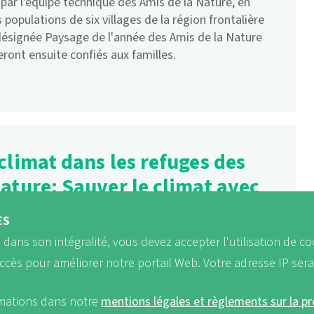
par l'équipe technique des Amis de la Nature, en
 populations de six villages de la région frontalière
 désignée Paysage de l'année des Amis de la Nature
eront ensuite confiés aux familles.
climat dans les refuges des
ature: Sauver le climat avec
e !
ÈS
b dans son intégralité, vous devez accepter l'utilisation de co
 une influence déterminante sur notre empreinte
r alimentaire est responsable de plus d'un quart des
accès pour améliorer notre portail Web. Votre adresse IP ser
e gaz à effet de serre, dont une grande partie est
s d'origine animale. Avec leurs « spécialités-climat »,
rmations dans notre
mentions légales et règlements sur la p