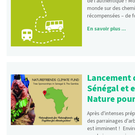
de l’authentique ! M
monde sur des chemin
récompensées – de fo
En savoir plus ...
Lancement d
Sénégal et 
Nature pour 
Après d'intenses prép
des parrainages d'ar
est imminent ! Enviro