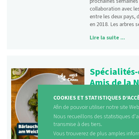
prochaines semaines 
collaboration avec les
entre les deux pays,
en 2018. Les arbres s
Lire la suite ...
Spécialités-
Amis de la N
gourmandis
COOKIES ET STATISTIQUES D'ACC
Afin de pouvoir utiliser notre site We
Notre alimentation a
écologique. Le secteu
Nous recueillons des statistiques d'
émissions mondiales d
transmise à des tiers.
imputable aux produit
Vous trouverez de plus amples info