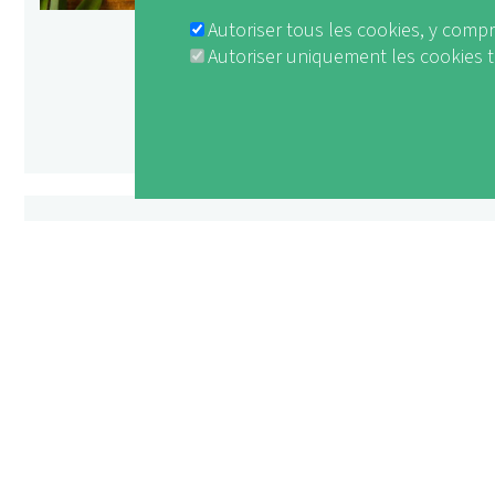
une sélection de refu
écolabellisées dans t
Autoriser tous les cookies, y compr
Autoriser uniquement les cookies
leurs clients des pla
régionaux, selon la d
En savoir plus ...
Withdraw consent
Nature et so
Journées mo
Nature 2023
Le mois de septembr
1895. Sous le slogan 
encore rendre visible
mouvement des Amis 
bonnes pratiques et 