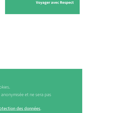
okies.
a anonymisée et ne sera pas
rotection des données
.