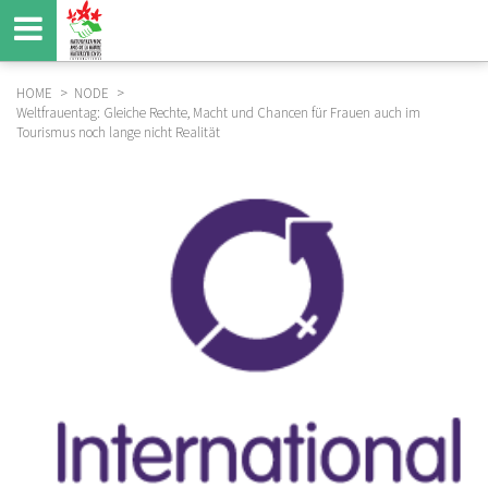
Direkt
zum
Inhalt
HOME
NODE
Weltfrauentag: Gleiche Rechte, Macht und Chancen für Frauen auch im
BREADCRUMB
Tourismus noch lange nicht Realität