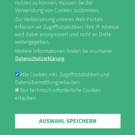
ganzjährig bewirtschafteten Häusern, von
nutzen zu können, müssen Sie der
Verwendung von Cookies zustimmen.
Häusern am Meeresstrand bis zu Hütten im
Zur Verbesserung unseres Web-Portals
Hochgebirge. Sie sind lebendige Orte der
erfassen wir Zugriffsstatistiken. Ihre IP Adresse
Begegnung, wo alle willkommen sind, die
wird dabei anonymisiert und nicht an Dritte
Natur und Kultur erleben oder einfach nur
weitergegeben.
entspannen wollen.
Weitere Informationen finden Sie in unserer
Datenschutzerklärung
.
Naturfreundehäuser sind ...
Alle Cookies inkl. Zugriffsstatistiken und
Datenübermittlung erlauben
... offen für alle
Nur technisch erforderliche Cookies
... familienfreundlich
erlauben
... um Nachhaltigkeit bemüht
Die Naturfreundehäuser bieten ...
Withdraw consent
AUSWAHL SPEICHERN