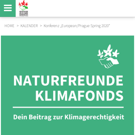
Direkt
zum
Inhalt
HOME
KALENDER
Konferenz „European/Prague Spring 2020“
BREADCRUMB