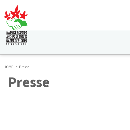
Direkt
zum
Inhalt
HAUPTNAVIGATION
HOME
Presse
Presse
BREADCRUMB