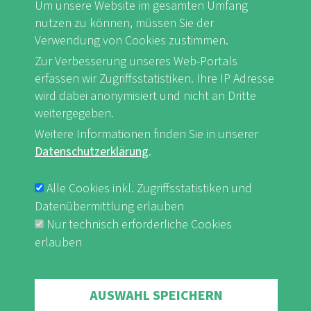
Um unsere Website im gesamten Umfang
nutzen zu können, müssen Sie der
Verwendung von Cookies zustimmen.
FB
Youtube
Instagram
Zur Verbesserung unseres Web-Portals
erfassen wir Zugriffsstatistiken. Ihre IP Adresse
wird dabei anonymisiert und nicht an Dritte
weitergegeben.
Weitere Informationen finden Sie in unserer
Impressum & Datenschutz
nf-int.org
Datenschutzerklärung
.
FUSSBEREICHSMENÜ
Alle Cookies inkl. Zugriffsstatistiken und
Datenübermittlung erlauben
Nur technisch erforderliche Cookies
erlauben
Withdraw consent
AUSWAHL SPEICHERN