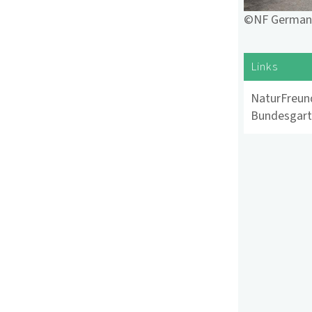
©NF German
Links
NaturFreun
Bundesgart