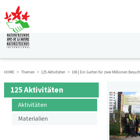
Direkt
zum
Inhalt
HAUPTNAVIGATION
HOME
Themen
125 Aktivitäten
106 | Ein Garten für zwei Millionen Besu
BREADCRUMB
125 Aktivitäten
SUBMENÜ
Aktivitäten
125
Materialien
AKTIVITÄTEN