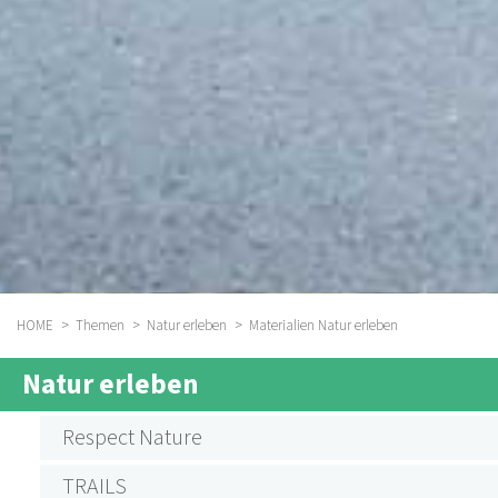
HOME
Themen
Natur erleben
Materialien Natur erleben
BREADCRUMB
Natur erleben
SUBMENU
AKTIVITÄTEN
Respect Nature
NATUR
TRAILS