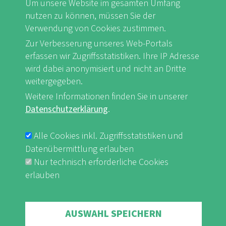
Um unsere Website im gesamten Umfang
nutzen zu können, müssen Sie der
Naturerleben für ALLE
Verwendung von Cookies zustimmen.
Zur Verbesserung unseres Web-Portals
erfassen wir Zugriffsstatistiken. Ihre IP Adresse
Herunterladen
wird dabei anonymisiert und nicht an Dritte
weitergegeben.
Naturerleben und Gesundheit
Weitere Informationen finden Sie in unserer
Datenschutzerklärung
.
Herunterladen
Alle Cookies inkl. Zugriffsstatistiken und
Datenübermittlung erlauben
Nur technisch erforderliche Cookies
Vielfalt erleben: Mehrsprachig in die
erlauben
Natur
Withdraw consent
AUSWAHL SPEICHERN
Herunterladen