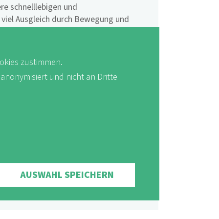
re schnelllebigen und
viel Ausgleich durch Bewegung und
n.
n Projekten nicht nur den Aufenthalt in
okies zustimmen.
das Bewusstsein für einen
 anonymisiert und nicht an Dritte
 und die Verbindung mit unserer
llen Projekte
:
AUSWAHL SPEICHERN