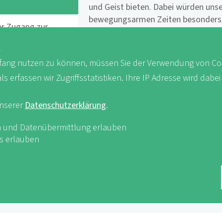
und Geist bieten. Dabei würden unse
bewegungsarmen Zeiten besonders 
er Zugang zur
Entschleunigung in der Natur forder
K
Die Naturfreunde versuchen mit ihre
ang nutzen zu können, müssen Sie der Verwendung von Co
e Österreich
der Natur zu fördern, sondern auch 
erfassen wir Zugriffsstatistiken. Ihre IP Adresse wird dabei
respektvollen Umgang mit der Natur
Umwelt zu stärken.
unserer
Datenschutzerklärung
.
Hier ein Überblick über unsere
aktue
iken und Datenübermittlung erlauben
es erlauben
Foto
Foto