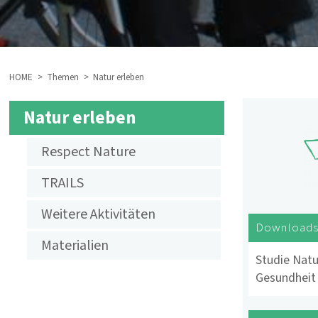
HOME
Themen
Natur erleben
BREADCRUMB
Natur erleben
SUBMENU
Respect Nature
AKTIVITÄTEN
TRAILS
NATUR
Weitere Aktivitäten
ERLEBEN
Download
Materialien
Studie Natu
Gesundheit