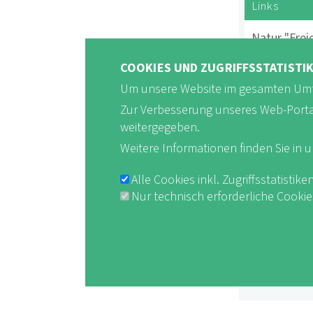
Links
Natur "Frei
Natur"
COOKIES UND ZUGRIFFSSTATISTI
Um unsere Website im gesamten Umf
Naturfreund
"Umwelt"
Zur Verbesserung unseres Web-Portals 
weitergegeben.
Weitere Informationen finden Sie in 
Alle Cookies inkl. Zugriffsstatist
Nur technisch erforderliche Cooki
Withdraw consent