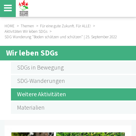
Direkt
zum
Inhalt
HOME
Themen
Für eine gute Zukunft. Für ALLE!
Aktivitäten Wir leben SDGs
BREADCRUMB
SDG Wanderung "Boden schätzen und schützen" | 25. September 2022
Wir leben SDGs
SUBMENU
AKTIVITÄTEN
SDGs in Bewegung
SDGS
SDG-Wanderungen
Weitere Aktivitäten
Materialien