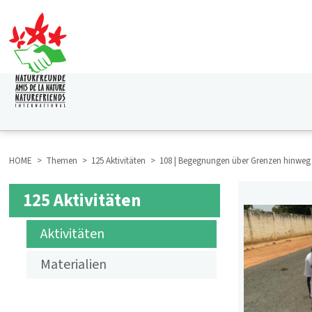
Direkt
zum
Inhalt
HAUPTNAVIGATION
HOME
Themen
125 Aktivitäten
108 | Begegnungen über Grenzen hinweg
BREADCRUMB
125 Aktivitäten
SUBMENÜ
Aktivitäten
125
Materialien
AKTIVITÄTEN