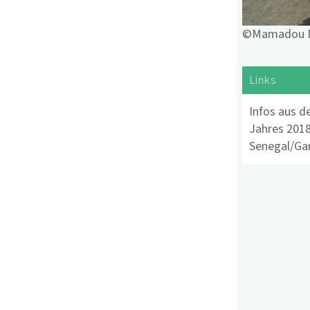
©Mamadou M
Links
Infos aus d
Jahres 201
Senegal/Gam