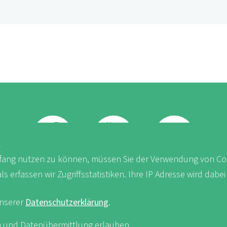
K
ang nutzen zu können, müssen Sie der Verwendung von Co
FB
Youtube
Instagram
erfassen wir Zugriffsstatistiken. Ihre IP Adresse wird dabei
unserer
Datenschutzerklärung
.
iken und Datenübermittlung erlauben