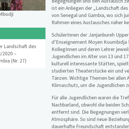
Begegnungen und den Austausch zw
ist ein Anliegen der „Landschaft des
bodji
von Senegal und Gambia, wo sich j
Rahmen eines Austausches näher ke
SchülerInnen der Janjanbureh Upper
d’Enseignement Moyen Koumbidja S
er Landschaft des
KollegInnen und deren Lehrer jeweil
8/2020 –
Jugendlichen im Alter von 13 und 17
bia (Nr. 27)
kulturell interessante Stätten, spi
studierten Theaterstücke ein und v
Tänzen. Wichtige Themen bei allen 
Klimaschutz, um die Jugendlichen 
Für alle Jugendlichen waren die Tre
Nachbarland, obwohl die beiden Sch
entfernt sind. Die Begegnungen verli
Atmosphäre. So sind neue Beziehun
dauerhafte Freundschaft entstanden