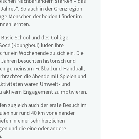
ischen Nachbarländern stärken – das
 Jahres“. So auch in der Grenzregion
unge Menschen der beiden Länder im
nnen lernten.
 Basic School und des Collège
océ (Koungheul) luden ihre
s für ein Wochenende zu sich ein. Die
 Jahren besuchten historisch und
elten gemeinsam Fußball und Handball,
erbrachten die Abende mit Spielen und
Aktivitäten waren Umwelt- und
zu aktivem Engagement zu motivieren.
ffen zugleich auch der erste Besuch im
ulen nur rund 40 km voneinander
efen in einer sehr herzlichen
gen und die eine oder andere
.