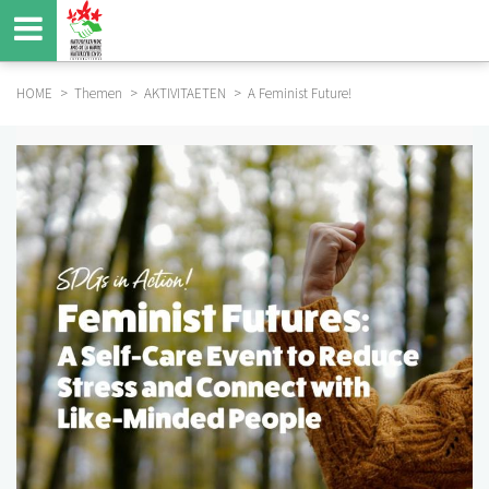
Direkt
zum
Inhalt
HOME
Themen
AKTIVITAETEN
A Feminist Future!
BREADCRUMB