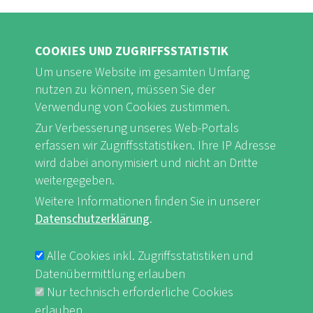
COOKIES UND ZUGRIFFSSTATISTIK
Um unsere Website im gesamten Umfang
nutzen zu können, müssen Sie der
FB
Youtube
Instagram
Verwendung von Cookies zustimmen.
Zur Verbesserung unseres Web-Portals
erfassen wir Zugriffsstatistiken. Ihre IP Adresse
wird dabei anonymisiert und nicht an Dritte
weitergegeben.
Impressum & Datenschutz
nf-int.org
Weitere Informationen finden Sie in unserer
FUSSBEREICHSMENÜ
Datenschutzerklärung
.
Alle Cookies inkl. Zugriffsstatistiken und
Datenübermittlung erlauben
Nur technisch erforderliche Cookies
erlauben