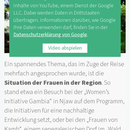
Inhalte von YouTube, einem Dienst der Google
LLC. Dabei werden Daten in Drittstaaten
übertragen. Informationen darüber, wie Google
Ihre Daten verwenden darf, finden Sie in der
Datenschutzerklärung von Google
.
Video abspielen
Ein spannendes Thema, das im Zuge der Reise
mehrfach angesprochen wurde, ist die
Situation der Frauen in der Region
. So
stand etwa ein Besuch bei der „Women’s
Initiative Gambia“ in Njaw auf dem Programm,
die Initiativen für eine nachhaltige
Entwicklung setzt, oder bei den „Frauen von
Kamb“, einem senegalesischen Dorf im „Wald