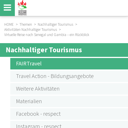
Direkt
zum
Inhalt
HOME
Themen
Nachhaltiger Tourismus
Aktivitäten Nachhaltiger Tourismus
BREADCRUMB
Virtuelle Reise nach Senegal und Gambia – ein Rückblick
Nachhaltiger Tourismus
SUBMENU
AKTIVITÄTEN
FAIRTravel
NACHHALTIGER
Travel Action - Bildungsangebote
TOURISMUS
Weitere Aktivitäten
Materialien
Facebook - respect
Instagram - respect