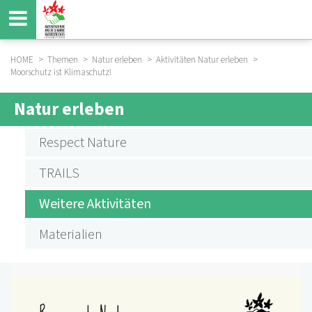
Direkt
zum
Inhalt
HOME
Themen
Natur erleben
Aktivitäten Natur erleben
Moorschutz ist Klimaschutz!
BREADCRUMB
Natur erleben
SUBMENU
AKTIVITÄTEN
Respect Nature
NATUR
TRAILS
ERLEBEN
Weitere Aktivitäten
Materialien