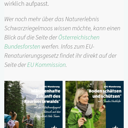
wirklich aufpasst.
Wer noch mehr über das Naturerlebnis
Schwarzriegelmoos wissen möchte, kann einen
Blick auf die Seite der
Österreichischen
Bundesforsten
werfen. Infos zum EU-
Renaturierungsgesetz findet ihr direkt auf der
Seite der
EU Kommission
.
Foto
Foto