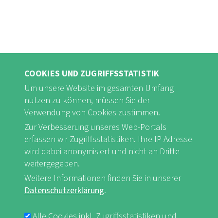
COOKIES UND ZUGRIFFSSTATISTIK
Um unsere Website im gesamten Umfang
nutzen zu können, müssen Sie der
Verwendung von Cookies zustimmen.
FB
Youtube
Instagram
Zur Verbesserung unseres Web-Portals
erfassen wir Zugriffsstatistiken. Ihre IP Adresse
wird dabei anonymisiert und nicht an Dritte
weitergegeben.
Weitere Informationen finden Sie in unserer
Impressum & Datenschutz
nf-int.org
FUSSBEREICHSMENÜ
Datenschutzerklärung
.
Alle Cookies inkl. Zugriffsstatistiken und