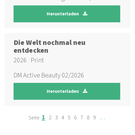
Herunterladen
Die Welt nochmal neu
entdecken
2026
Print
DM Active Beauty 02/2026
Herunterladen
Page
Page
Page
Page
Page
Page
Page
Page
Page
…
1
2
3
4
5
6
7
8
9
SEITENNUMMERIERUNG