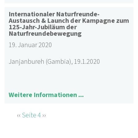
Internationaler Naturfreunde-
Austausch & Launch der Kampagne zum
125-Jahr-Jubiläum der
Naturfreundebewegung
19. Januar 2020
Janjanbureh (Gambia), 19.1.2020
Weitere Informationen ...
Vorherige
‹‹
Seite 4
Nächste
››
SEITENNUMMERIERUNG
Seite
Seite