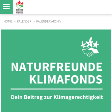
Direkt
zum
Inhalt
HOME
KALENDER
KALENDER ARCHIV
BREADCRUMB